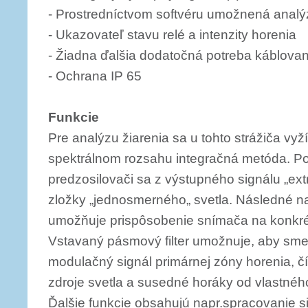
- Prostredníctvom softvéru umožnená anal
- Ukazovateľ stavu relé a intenzity horenia
- Žiadna ďalšia dodatočná potreba káblovan
- Ochrana IP 65
Funkcie
Pre analýzu žiarenia sa u tohto strážiča vy
spektrálnom rozsahu integračná metóda. Po
predzosilovači sa z výstupného signálu „ex
zložky „jednosmerného„ svetla. Následné nast
umožňuje prispôsobenie snímača na konkré
Vstavaný pásmový filter umožnuje, aby sme 
modulačný signál primárnej zóny horenia, čí
zdroje svetla a susedné horáky od vlastné
Ďalšie funkcie obsahujú napr.spracovanie s