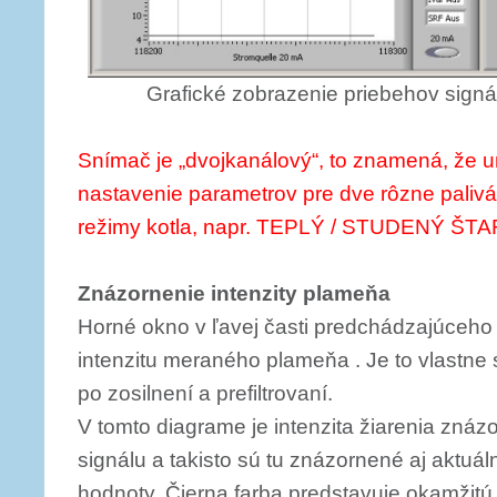
Grafické zobrazenie priebehov signál
Snímač je „dvojkanálový“, to znamená, že 
nastavenie parametrov pre dve rôzne palivá
režimy kotla, napr. TEPLÝ / STUDENÝ ŠTA
Znázornenie intenzity plameňa
Horné okno v ľavej časti predchádzajúceho
intenzitu meraného plameňa . Je to vlastne
po zosilnení a prefiltrovaní.
V tomto diagrame je intenzita žiarenia zná
signálu a takisto sú tu znázornené aj aktu
hodnoty. Čierna farba predstavuje okamžitú 