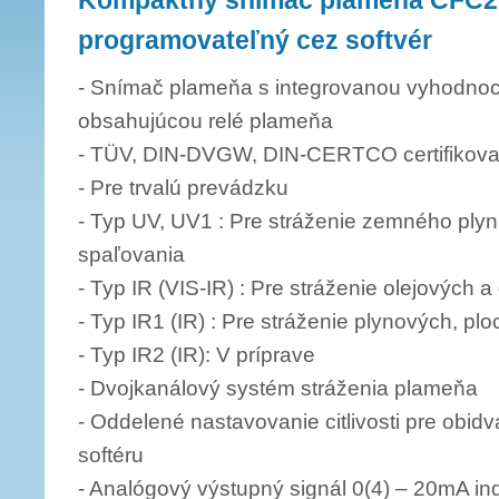
Kompaktný snímač plameňa CFC2
programovateľný cez softvér
- Snímač plameňa s integrovanou vyhodno
obsahujúcou relé plameňa
- TÜV, DIN-DVGW, DIN-CERTCO certifikov
- Pre trvalú prevádzku
- Typ UV, UV1 : Pre stráženie zemného plyn
spaľovania
- Typ IR (VIS-IR) : Pre stráženie olejových
- Typ IR1 (IR) : Pre stráženie plynových, p
- Typ IR2 (IR): V príprave
- Dvojkanálový systém stráženia plameňa
- Oddelené nastavovanie citlivosti pre obi
softéru
- Analógový výstupný signál 0(4) – 20mA indi