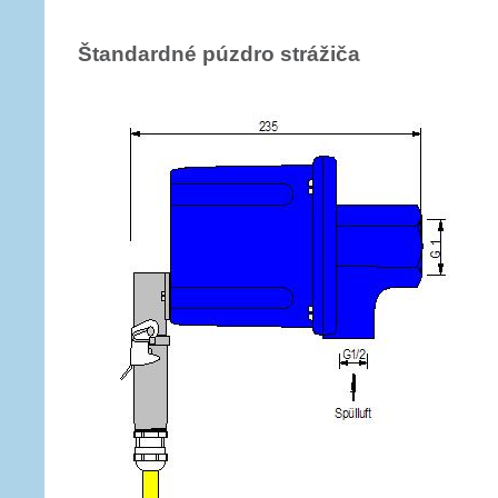
Štandardné púzdro strážiča