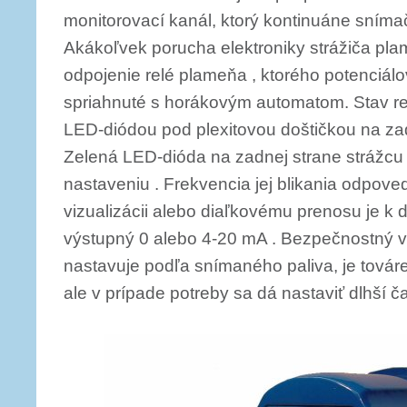
monitorovací kanál, ktorý kontinuáne snímač
Akákoľvek porucha elektroniky strážiča pl
odpojenie relé plameňa , kto­rého potenciál
spriahnuté s horákovým automatom. Stav rel
LED-diódou pod plexitovou doštičkou na zadn
Zelená LED-dióda na zadnej strane strážcu 
nastaveniu . Frekvencia jej blikania odpove
vizualizácii alebo diaľkovému prenosu je k d
výstupný 0 alebo 4-20 mA . Bezpečnostný vy
nastavuje podľa snímaného paliva, je továr
ale v prípade potreby sa dá nastaviť dlhší č