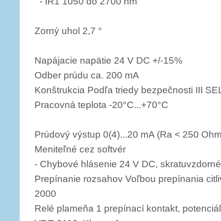
- IR1 1050 do 2700 nm
Zorný uhol 2,7 °
Napájacie napätie 24 V DC +/-15%
Odber prúdu ca. 200 mA
Konštrukcia Podľa triedy bezpečnosti III SE
Pracovná teplota -20°C...+70°C
Prúdový výstup 0(4)...20 mA (Ra < 250 Ohm
Meniteľné cez softvér
- Chybové hlásenie 24 V DC, skratuvzdorné
Prepínanie rozsahov Voľbou prepínania citl
2000
Relé plameňa 1 prepínací kontakt, potenciá